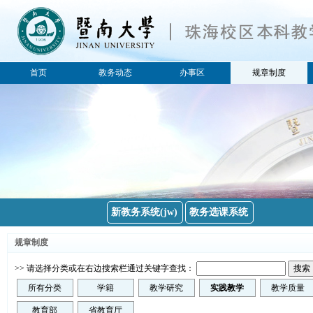
首页
教务动态
办事区
规章制度
所有分类
所有分类
公告
学籍
教务通知
教学研究
教务新闻
实践教学
教学质量
考试
新教务系统(jw)
教务选课系统
排课选课
规章制度
教材
教育部
>> 请选择分类或在右边搜索栏通过关键字查找：
所有分类
学籍
教学研究
实践教学
教学质量
省教育厅
教育部
省教育厅