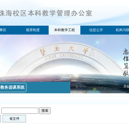
事区
规章制度
本科教学工程
信息公开
机构与
所有分类
所有分类
所有分类
学籍
学校文件
教学研究
教育部文件
实践教学
省文件
教学质量
考试
关
教务选课系统
排课选课
教材
教育部
：
省文件
省教育厅