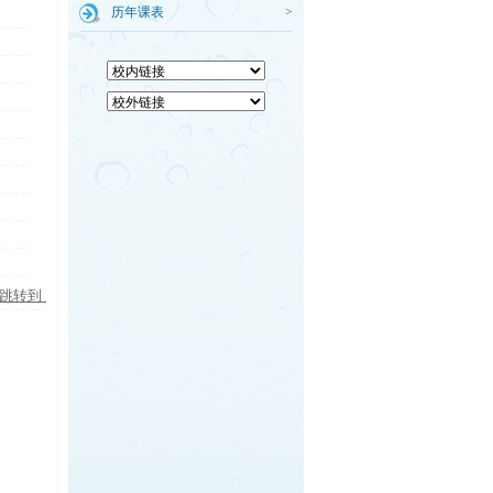
历年课表
>
跳转到