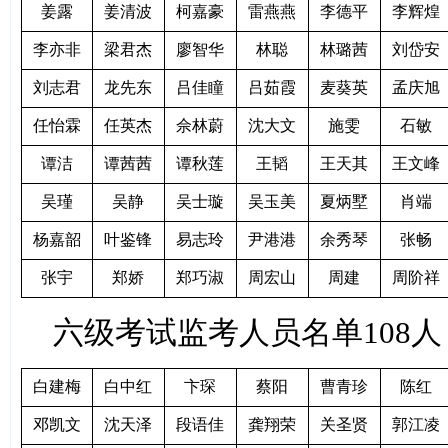
姜露
姜清波
柯嘉豪
雷燕燕
李德平
李辉煌
李亦非
梁君杰
廖智华
林聪
林璐茜
刘岱安
刘志君
龙先东
吕佳瞳
吕茹霞
麦葵英
孟庆旭
任怡霖
任英杰
佘林蔚
沈大文
施雯
石敏
谭洁
谭茜茜
谭秋莲
王韬
王天其
王文峰
吴瑾
吴静
吴士璇
吴玉美
夏炳墅
肖端
杨嘉韶
叶鉴锋
易志玲
尹港港
余秀琴
张畅
张宇
郑娇
郑巧淑
周宏山
周建
周阶祥
六级考试监考人员名单108
白建梅
白中红
卞琛
蔡阳
曹青珍
陈红
邓凯文
沈天泽
段语佳
龚翔荣
关圣贤
郭江凌