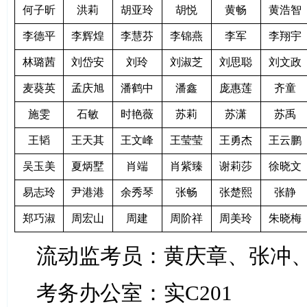
何子昕
洪莉
胡亚玲
胡悦
黄畅
黄浩智
李德平
李辉煌
李慧芬
李锦燕
李军
李翔宇
林璐茜
刘岱安
刘玲
刘淑芝
刘思聪
刘文政
麦葵英
孟庆旭
潘鹤中
潘鑫
庞惠莲
齐童
施雯
石敏
时艳薇
苏莉
苏潇
苏禹
王韬
王天其
王文峰
王莹莹
王勇杰
王云鹏
吴玉美
夏炳墅
肖端
肖紫臻
谢莉莎
徐晓文
易志玲
尹港港
余秀琴
张畅
张楚熙
张静
郑巧淑
周宏山
周建
周阶祥
周美玲
朱晓梅
流动监考员：黄庆章、张冲
考务办公室：实C201