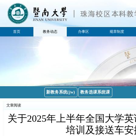
首页
教务动态
办事区
规章制度
所有分类
所有分类
公告
学籍
教务通知
教学研究
教务新闻
实践教学
教学质量
考试
新教务系统(jw)
教务选课系统课
排课选课
文章阅读
教材
关于2025年上半年全国大学
教育部
省教育厅
培训及接送车安