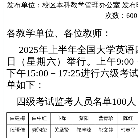
发布单位：校区本科教学管理办公室 发布时间：202
次数：
600
各教学单位、各位教师：
2025年上半年全国大学英语
日（星期六）举行。上午9:00－
下午15:00－17:25进行六
单如下
：
四级考试监考人员名单100
白建梅
白中红
卞琛
蔡阳
曹青珍
陈红
段语佳
龚翔荣
关圣贤
郭津毓
郭文婷
韩春平