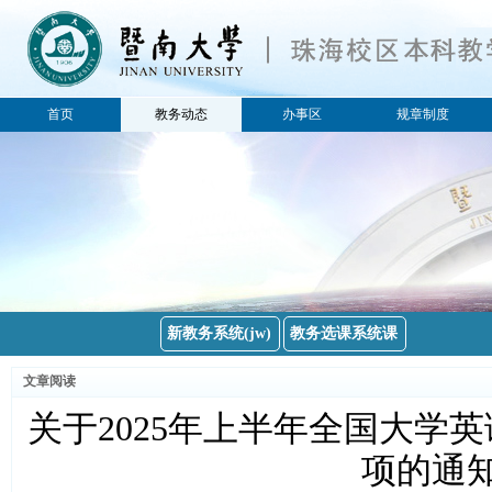
首页
教务动态
办事区
规章制度
所有分类
所有分类
公告
学籍
教务通知
教学研究
教务新闻
实践教学
教学质量
考试
新教务系统(jw)
教务选课系统课
排课选课
文章阅读
教材
关于2025年上半年全国大学
教育部
省教育厅
项的通