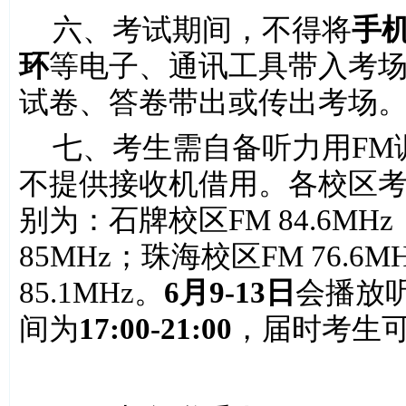
六、考试期间，不得将
手
环
等电子、通讯工具带入考
试卷、答卷带出或传出考场
七、考生需自备听力用
FM
不提供接收机借用。各校区
别为：石牌校区
FM 84.6MHz
85MHz
；珠海校区
FM 76.6M
85.1MHz
。
6
月
9-13
日
会播放
间为
17:00-21:00
，届时考生